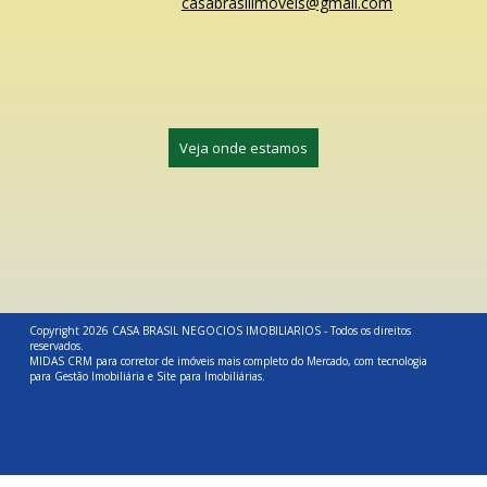
casabrasilimoveis@gmail.com
Veja onde estamos
Copyright 2026
CASA BRASIL NEGOCIOS IMOBILIARIOS
- Todos os direitos
reservados.
MIDAS
CRM para corretor de imóveis mais completo
do Mercado, com
tecnologia
para Gestão Imobiliária
e
Site para Imobiliárias
.