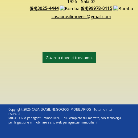
1926 - Sala 02
(
84
)
3025-4444
(
84
)
99978-0115
casabrasilimoveis@gmail.com
Guarda dove ci troviamo.
Copyright 2026
CASA BRASIL NEGOCIOS IMOBILIARIOS
- Tutti i diritti
riservati.
MIDAS
CRM per agenti immobiliari, il più completo
sul mercato, con
tecnologia
per la gestione immobiliare
e
sito web per agenzie immobiliari
.